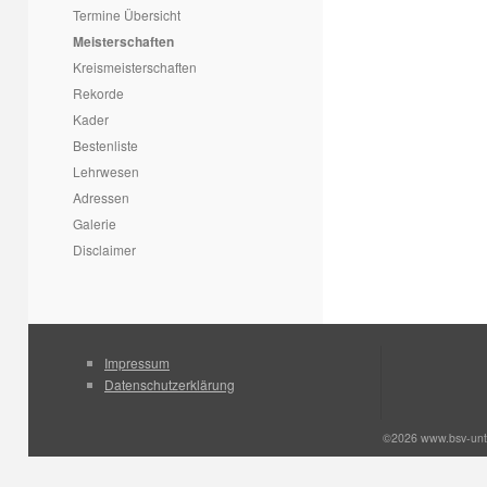
Termine Übersicht
Meisterschaften
Kreismeisterschaften
Rekorde
Kader
Bestenliste
Lehrwesen
Adressen
Galerie
Disclaimer
Impressum
Datenschutzerklärung
©2026 www.bsv-unt